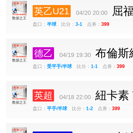
屈福
英乙U21
04/20 20:00
数据之王
盘口：
半球
比分：
3-1
点券：
399
布倫斯
德乙
04/19 19:30
数据之王
盘口：
受平手/半球
比分：
1-1
点券：
399
紐卡素 
英超
04/18 22:00
数据之王
盘口：
平手/半球
比分：
1-2
点券：
399