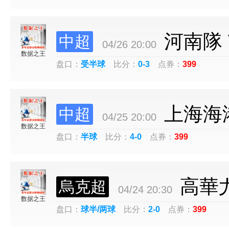
河南隊 
中超
04/26 20:00
数据之王
盘口：
受半球
比分：
0-3
点券：
399
上海海港
中超
04/25 20:00
数据之王
盘口：
半球
比分：
4-0
点券：
399
高華尤
烏克超
04/24 20:30
数据之王
盘口：
球半/两球
比分：
2-0
点券：
399