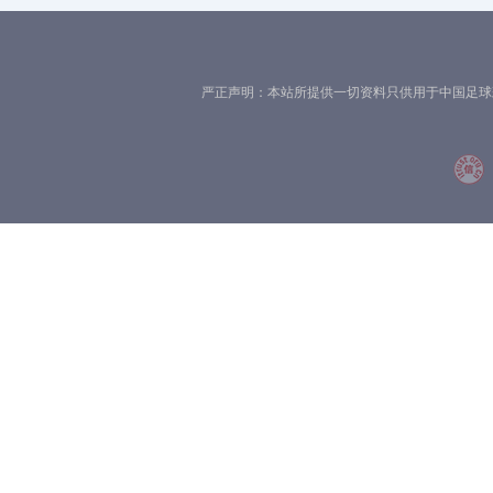
严正声明：本站所提供一切资料只供用于中国足球